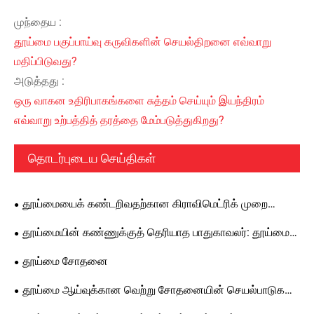
முந்தைய :
தூய்மை பகுப்பாய்வு கருவிகளின் செயல்திறனை எவ்வாறு
மதிப்பிடுவது?
அடுத்தது :
ஒரு வாகன உதிரிபாகங்களை சுத்தம் செய்யும் இயந்திரம்
எவ்வாறு உற்பத்தித் தரத்தை மேம்படுத்துகிறது?
தொடர்புடைய செய்திகள்
தூய்மையைக் கண்டறிவதற்கான கிராவிமெட்ரிக் முறை
(முழுமையான சோதனை விவரக்குறிப்பு)
தூய்மையின் கண்ணுக்குத் தெரியாத பாதுகாவலர்: தூய்மை
சோதனைக் கருவிக்கான முழுமையான வழிகாட்டி
தூய்மை சோதனை
தூய்மை ஆய்வுக்கான வெற்று சோதனையின் செயல்பாடுகள்
மற்றும் சோதனையைத் தவிர்ப்பதால் ஏற்படும் விளைவுகள்